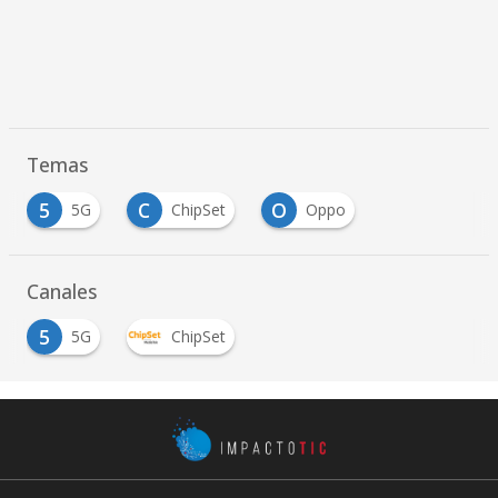
Temas
5
C
O
5G
ChipSet
Oppo
…
Canales
5
5G
ChipSet
…