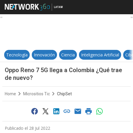
Oppo Reno 7 5G llega a Colombia 
Tecnología
Innovación
Ciencia
Inteligencia Artificial
Cib
Oppo Reno 7 5G llega a Colombia ¿Qué trae
de nuevo?
Home
Micrositios Tic
ChipSet
Publicado el 28 Jul 2022