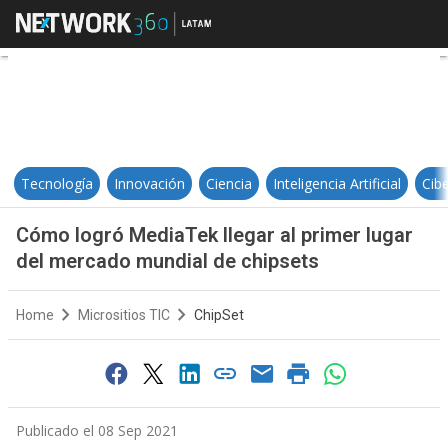
Cómo logró MediaTek llegar al pr
Tecnología
Innovación
Ciencia
Inteligencia Artificial
Cib
Cómo logró MediaTek llegar al primer lugar
del mercado mundial de chipsets
Home
Micrositios TIC
ChipSet
Publicado el 08 Sep 2021