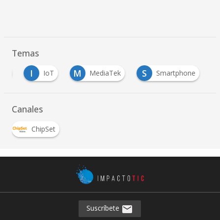
Temas
I
M
S
S
IoT
MediaTek
Smartphone
Canales
ChipSet
Suscríbete