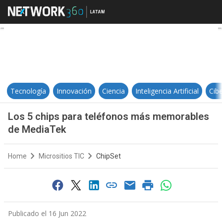
Los 5 chips para teléfonos más
Tecnología
Innovación
Ciencia
Inteligencia Artificial
Cib
Los 5 chips para teléfonos más memorables
de MediaTek
Home
Micrositios TIC
ChipSet
Publicado el 16 Jun 2022