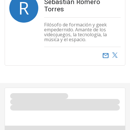
R
Sebastián Romero
Torres
Filósofo de formación y geek
empedernido. Amante de los
videojuegos, la tecnología, la
música y el espacio.
email