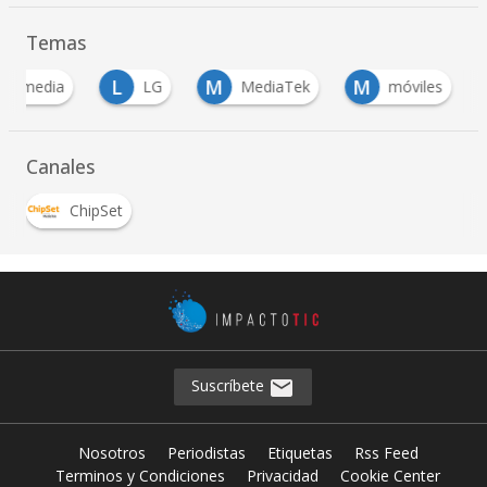
Temas
L
M
M
R
LG
MediaTek
móviles
Rese
Canales
ChipSet
Suscríbete
Nosotros
Periodistas
Etiquetas
Rss Feed
Terminos y Condiciones
Privacidad
Cookie Center