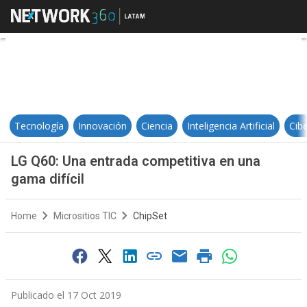
LG Q60: Una entrada competitiva e
Tecnología
Innovación
Ciencia
Inteligencia Artificial
Cib
LG Q60: Una entrada competitiva en una
gama difícil
Home
Micrositios TIC
ChipSet
Publicado el 17 Oct 2019