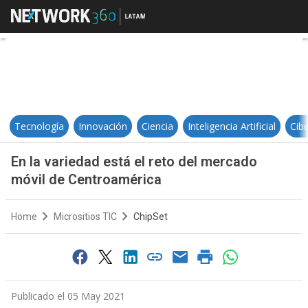
En la variedad está el reto del m
Tecnología
Innovación
Ciencia
Inteligencia Artificial
Cib
En la variedad está el reto del mercado
móvil de Centroamérica
Home
Micrositios TIC
ChipSet
Publicado el 05 May 2021