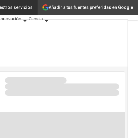
Tecnología
Añadir a tus fuentes preferidas en Google
estros servicios
Innovación
Ciencia
Inteligencia Artificial
Ciberseguridad
Calendario de Eventos TIC
2026