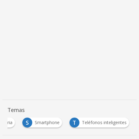
Temas
S
T
ateria
Smartphone
Teléfonos inteligentes