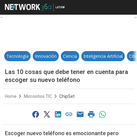
Las 10 cosas que debe tener en c
Tecnología
Innovación
Ciencia
Inteligencia Artificial
Cib
Las 10 cosas que debe tener en cuenta para
escoger su nuevo teléfono
Home
Micrositios TIC
ChipSet
Escoger nuevo teléfono es emocionante pero