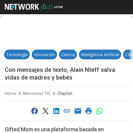
Con mensajes de texto, Alain Nte
Tecnología
Innovación
Ciencia
Inteligencia Artificial
Cib
Con mensajes de texto, Alain Nteff salva
vidas de madres y bebés
Home
Micrositios TIC
ChipSet
Gifted Mom es una plataforma basada en