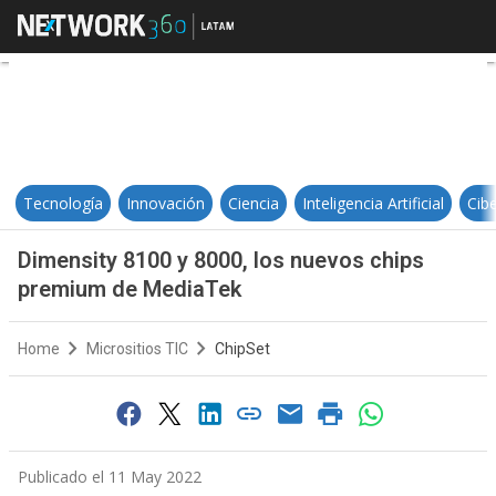
Dimensity 8100 y 8000, los nuev
Tecnología
Innovación
Ciencia
Inteligencia Artificial
Cib
Dimensity 8100 y 8000, los nuevos chips
premium de MediaTek
Home
Micrositios TIC
ChipSet
Publicado el 11 May 2022