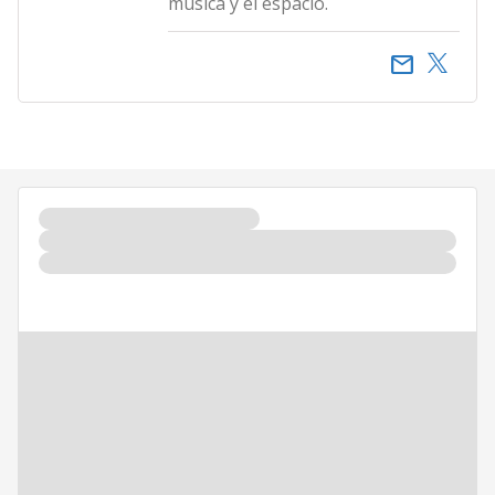
música y el espacio.
email