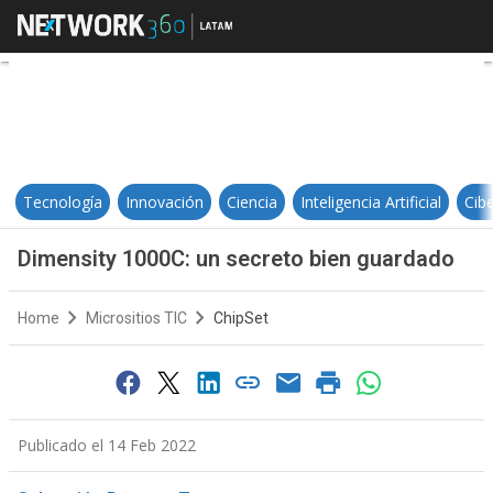
Dimensity 1000C: un secreto bie
Tecnología
Innovación
Ciencia
Inteligencia Artificial
Cib
Dimensity 1000C: un secreto bien guardado
Home
Micrositios TIC
ChipSet
Publicado el 14 Feb 2022