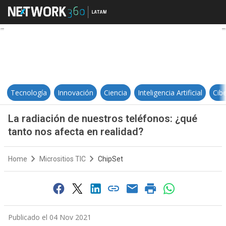
La radiación de nuestros teléfono
Tecnología
Innovación
Ciencia
Inteligencia Artificial
Cib
La radiación de nuestros teléfonos: ¿qué
tanto nos afecta en realidad?
Home
Micrositios TIC
ChipSet
Publicado el 04 Nov 2021