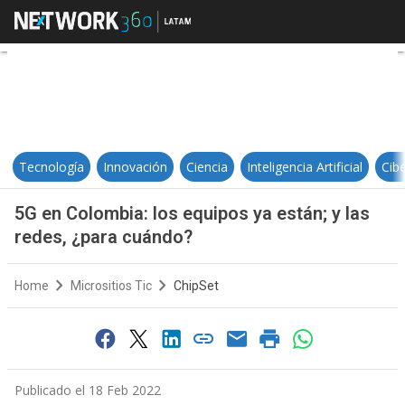
5G en Colombia: los equipos ya es
Tecnología
Innovación
Ciencia
Inteligencia Artificial
Cib
5G en Colombia: los equipos ya están; y las
redes, ¿para cuándo?
Home
Micrositios Tic
ChipSet
Publicado el 18 Feb 2022