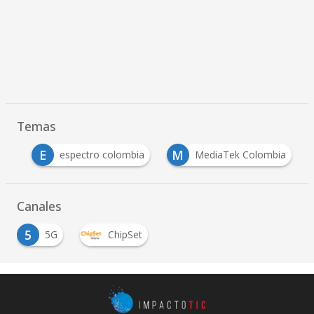
Temas
E
M
5G
espectro colombia
MediaTek Colombia
Canales
5
5G
ChipSet