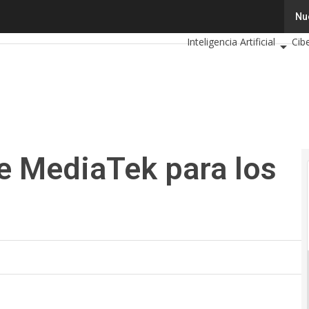
MediaTek para los carros del futuro
Tecnología
Innovación
Nu
Inteligencia Artificial
Cib
Calendario de Eventos TIC
de MediaTek para los