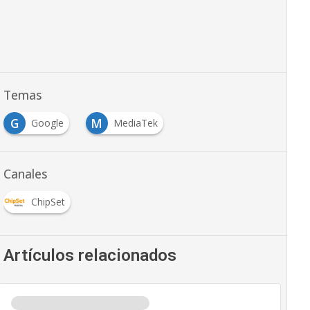
Temas
G
M
Google
MediaTek
Canales
ChipSet
Artículos relacionados