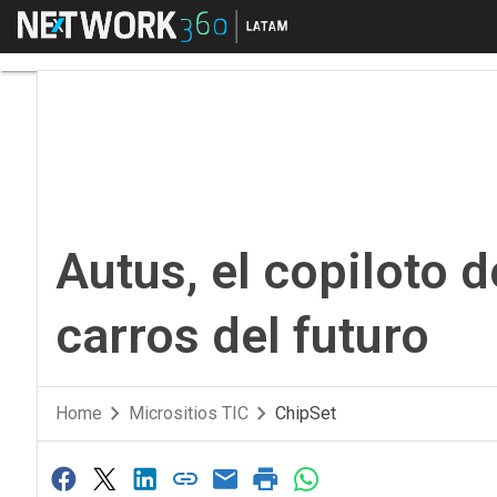
Menú
Autus, el copiloto de 
Autus, el copiloto 
carros del futuro
Home
Micrositios TIC
ChipSet