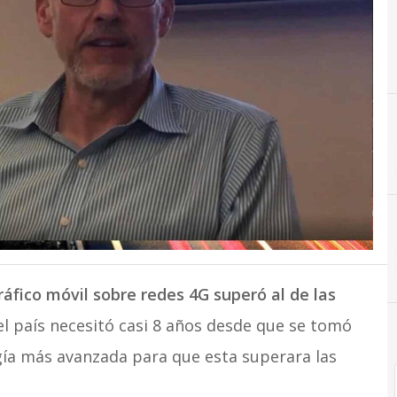
3
4
5
A
3G
4G
5G
Amikam Yalovetzky
tráfico móvil sobre redes 4G superó al de las
el país necesitó casi 8 años desde que se tomó
gía más avanzada para que esta superara las