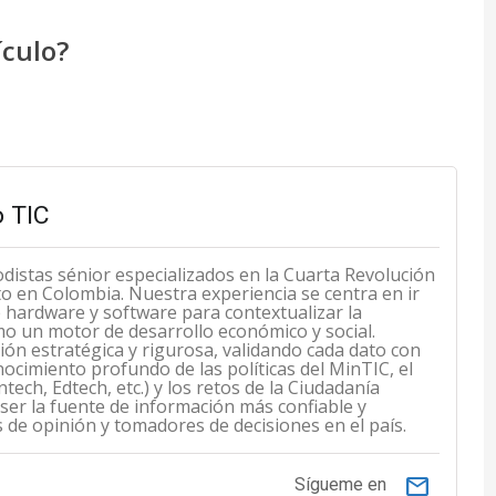
ículo?
 TIC
odistas sénior especializados en la Cuarta Revolución
cto en Colombia. Nuestra experiencia se centra en ir
de hardware y software para contextualizar la
mo un motor de desarrollo económico y social.
n estratégica y rigurosa, validando cada dato con
ocimiento profundo de las políticas del MinTIC, el
ech, Edtech, etc.) y los retos de la Ciudadanía
 ser la fuente de información más confiable y
s de opinión y tomadores de decisiones en el país.
email
Sígueme en