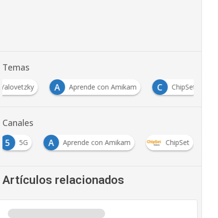
Temas
A
C
L
Aprende con Amikam
ChipSet
LTE
Canales
5
A
5G
Aprende con Amikam
ChipSet
Artículos relacionados