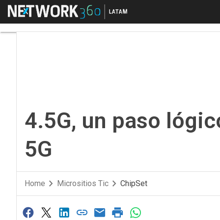
Menú
4.5G, un paso lógico a
4.5G, un paso lógic
5G
Home
Micrositios Tic
ChipSet