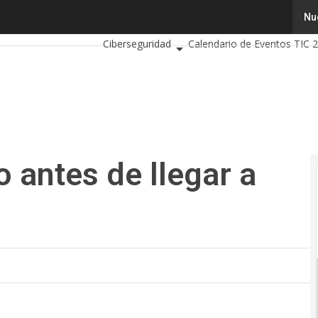
ntes de llegar a 5G
Tecnología
Innovación
Ciencia
Intelig
Nu
Ciberseguridad
Calendario de Eventos TIC 
o antes de llegar a