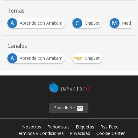
Temas
A
C
M
Aprende con Amikam
ChipSet
MediaT
Canales
A
Aprende con Amikam
ChipSet
Suscríbete
Nosotros
Periodistas
Etiquetas
Rss Feed
Terminos y Condiciones
Privacidad
Cookie Center