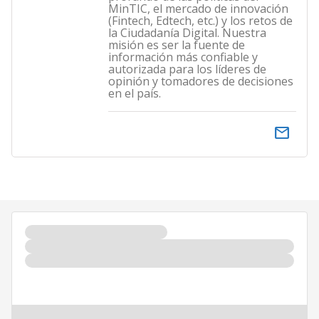
MinTIC, el mercado de innovación
(Fintech, Edtech, etc.) y los retos de
la Ciudadanía Digital. Nuestra
misión es ser la fuente de
información más confiable y
autorizada para los líderes de
opinión y tomadores de decisiones
en el país.
email