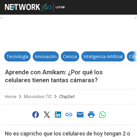
Aprende con Amikam: ¿Por qué los
Tecnología
Innovación
Ciencia
Inteligencia Artificial
Cib
Aprende con Amikam: ¿Por qué los
celulares tienen tantas cámaras?
Home
Micrositios TIC
ChipSet
No es capricho que los celulares de hoy tengan 2 o