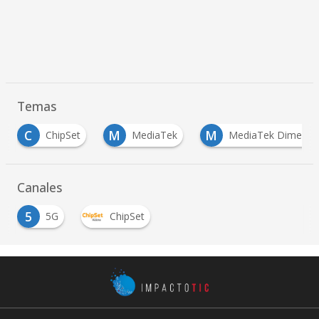
Temas
M
M
S
MediaTek
MediaTek Dimensity
Samsu
…
Canales
5
5G
ChipSet