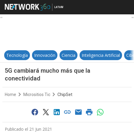
5G cambiará mucho más que la c
Tecnología
Innovación
Ciencia
Inteligencia Artificial
Cib
5G cambiará mucho más que la
conectividad
Home
Micrositios Tic
ChipSet
Publicado el 21 Jun 2021