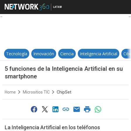
5 funciones de la Inteligencia Art
Tecnología
Innovación
Ciencia
Inteligencia Artificial
Cib
5 funciones de la Inteligencia Artificial en su
smartphone
Home
Micrositios TIC
ChipSet
La Inteligencia Artificial en los teléfonos