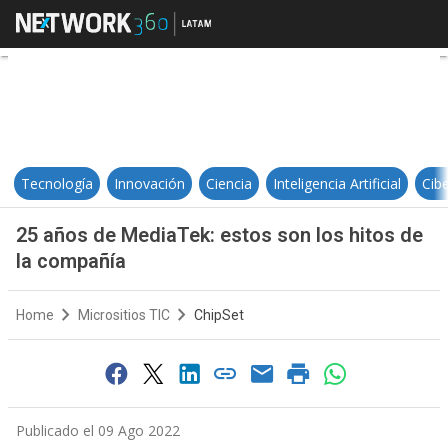
25 años de MediaTek: estos son l
Tecnología
Innovación
Ciencia
Inteligencia Artificial
Cib
25 años de MediaTek: estos son los hitos de
la compañía
Home
Micrositios TIC
ChipSet
Publicado el 09 Ago 2022