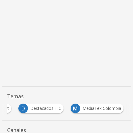
Temas
D
M
ipSet
Destacados TIC
MediaTek Colombia
Canales