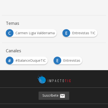
Temas
C
E
I
Carmen Ligia Valderrama
Entrevistas TIC
Canales
#
E
#BalanceDuqueTIC
Entrevistas
…
Suscríbete