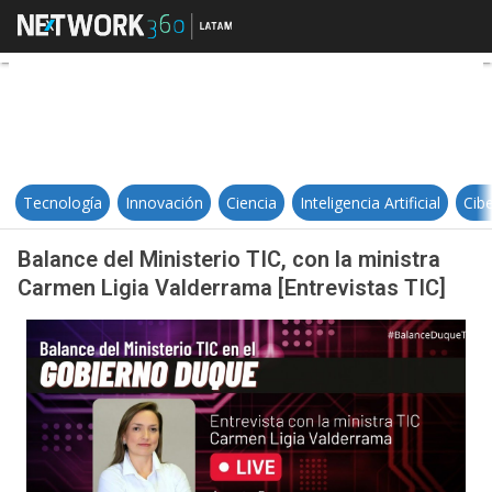
Balance del Ministerio TIC, con la
Tecnología
Innovación
Ciencia
Inteligencia Artificial
Cib
Balance del Ministerio TIC, con la ministra
Carmen Ligia Valderrama [Entrevistas TIC]