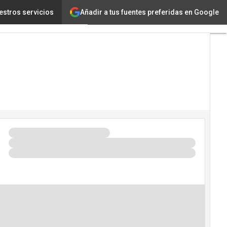
Añadir a tus fuentes preferidas en Google
estros servicios
a
Innovación
a Artificial
ridad
o de Eventos TIC 2026