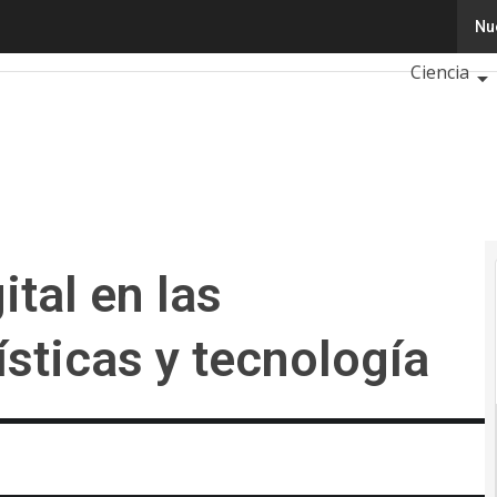
l en las empresas: características y tecnología
Nu
Tecnologí
Ciencia
Inteligenci
Cibersegu
Calendari
tal en las
sticas y tecnología