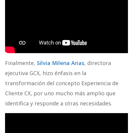
Finalmente,
Silvia Milena Arias
, directora
ejecutiva GCX, hizo énfasis en la
transformación del concepto Experiencia de
Cliente CX, por uno mucho más amplio que
identifica y responde a otras necesidades.