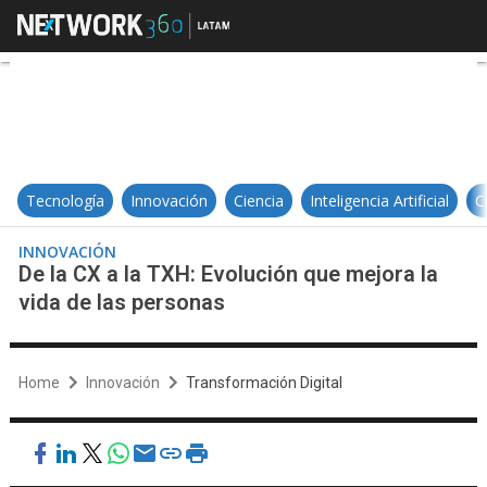
De la CX a la TXH: Evolución que m
Tecnología
Innovación
Ciencia
Inteligencia Artificial
C
INNOVACIÓN
De la CX a la TXH: Evolución que mejora la
vida de las personas
Home
Innovación
Transformación Digital