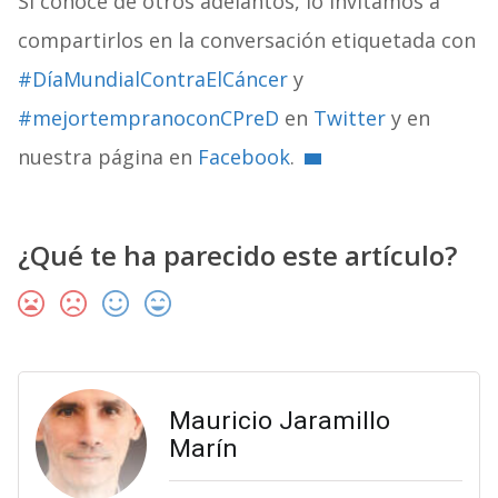
Si conoce de otros adelantos, lo invitamos a
compartirlos en la conversación etiquetada con
#DíaMundialContraElCáncer
y
#mejortempranoconCPreD
en
Twitter
y en
nuestra página en
Facebook
.
¿Qué te ha parecido este artículo?
Mauricio Jaramillo
Marín