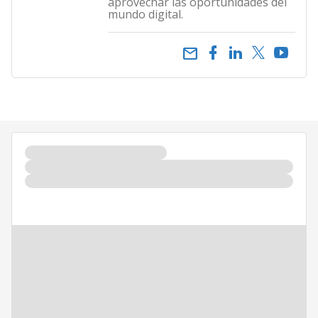
aprovechar las oportunidades del
mundo digital.
email