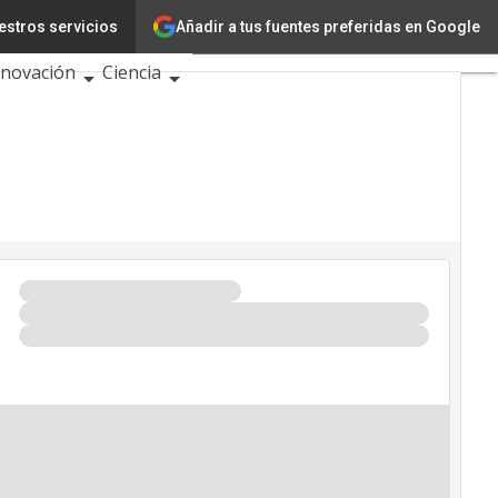
Añadir a tus fuentes preferidas en Google
estros servicios
ecnología
nnovación
Ciencia
teligencia Artificial
iberseguridad
alendario de Eventos
IC 2026