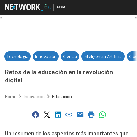
Retos de la educación en la revolu
Tecnología
Innovación
Ciencia
Inteligencia Artificial
Cib
Retos de la educación en la revolución
digital
Home
Innovación
Educación
Un resumen de los aspectos más importantes que