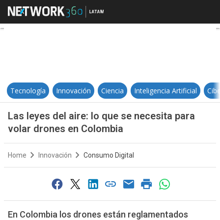
Las leyes del aire: lo que se nece
Tecnología
Innovación
Ciencia
Inteligencia Artificial
Cib
Las leyes del aire: lo que se necesita para
volar drones en Colombia
Home
Innovación
Consumo Digital
En Colombia los drones están reglamentados