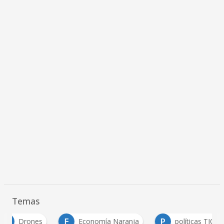
Temas
E
P
Drones
Economía Naranja
políticas TIC