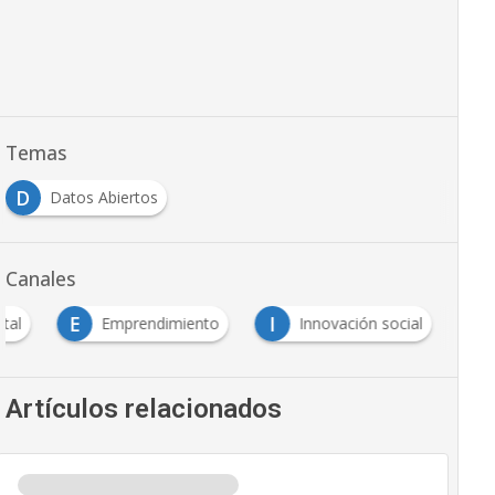
Temas
D
Datos Abiertos
Canales
E
I
tal
Emprendimiento
Innovación social
Artículos relacionados