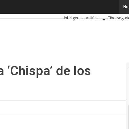
‘Chispa’ de los datos abiertos
Tecnología
Innovación
Cienc
Nu
Inteligencia Artificial
Cibersegur
Calendario de Eventos TIC 2026
a ‘Chispa’ de los