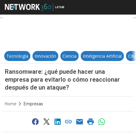
Ransomware: ¿qué puede hacer un
Tecnología
Innovación
Ciencia
Inteligencia Artificial
Cib
Ransomware: ¿qué puede hacer una
empresa para evitarlo o cómo reaccionar
después de un ataque?
Home
Empresas