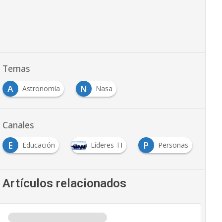
Temas
A
N
Astronomía
Nasa
Canales
P
S
Líderes TI
Personas
Sector TI
…
Artículos relacionados