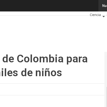
 Colombia para llevar la ciencia a miles de niños
Tecnología
Nu
Ciencia
Cibersegur
Calendario
l de Colombia para
miles de niños