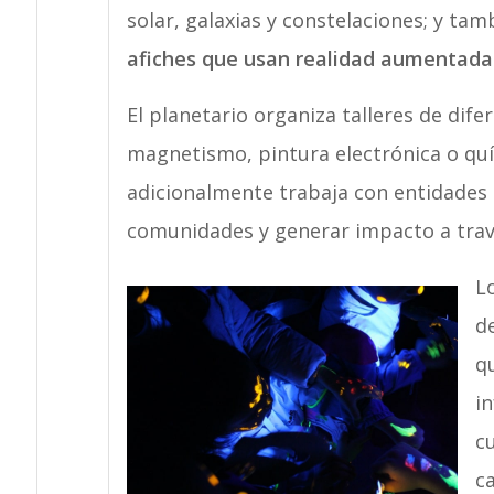
solar, galaxias y constelaciones; y tam
afiches que usan realidad aumentad
El planetario
organiza talleres de dife
magnetismo, pintura electrónica o quí
adicionalmente trabaja con entidades p
comunidades y generar impacto a trav
L
d
q
i
cu
c