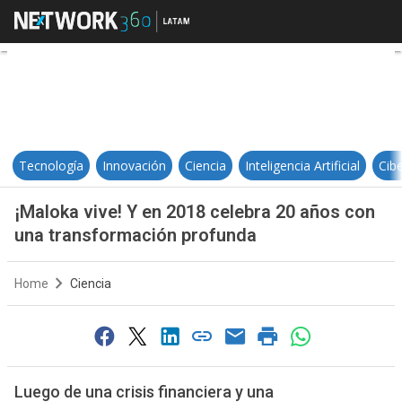
¡Maloka vive! Y en 2018 celebra 
Tecnología
Innovación
Ciencia
Inteligencia Artificial
Cib
¡Maloka vive! Y en 2018 celebra 20 años con
una transformación profunda
Home
Ciencia
Luego de una crisis financiera y una