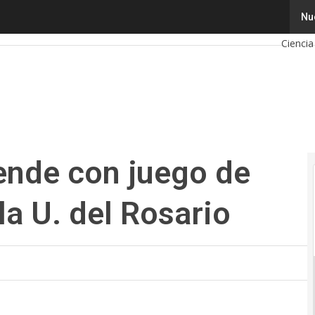
e con juego de Realidad Virtual en la U. del Rosario
Tecnol
Nu
Ciencia
Intelige
Ciberse
Calend
ende con juego de
la U. del Rosario