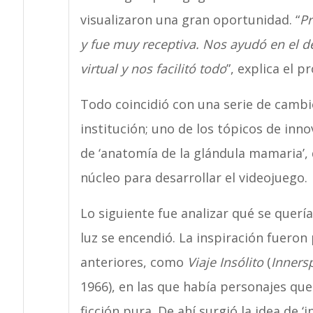
visualizaron una gran oportunidad. “
Pr
y fue muy receptiva. Nos ayudó en el de
virtual y nos facilitó todo
”, explica el p
Todo coincidió con una serie de cambi
institución; uno de los tópicos de inn
de ‘anatomía de la glándula mamaria’,
núcleo para desarrollar el videojuego.
Lo siguiente fue analizar qué se querí
luz se encendió. La inspiración fueron
anteriores, como
Viaje Insólito
(
Inners
1966), en las que había personajes que
ficción pura. De ahí surgió la idea de ‘