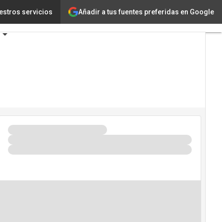
Añadir a tus fuentes preferidas en Google
ogía
estros servicios
Innovación
ncia Artificial
guridad
ario de Eventos TIC 2026