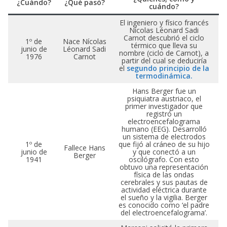
¿Cuándo?
¿Qué pasó?
cuándo?
El ingeniero y físico francés
Nícolas Léonard Sadi
Carnot descubrió el ciclo
1º de
Nace Nícolas
térmico que lleva su
junio de
Léonard Sadi
nombre (ciclo de Carnot), a
1976
Carnot
partir del cual se deduciría
el
segundo principio de la
termodinámica.
Hans Berger fue un
psiquiatra austriaco, el
primer investigador que
registró un
electroencefalograma
humano (EEG). Desarrolló
un sistema de electrodos
1º de
que fijó al cráneo de su hijo
Fallece Hans
junio de
y que conectó a un
Berger
1941
oscilógrafo. Con esto
obtuvo una representación
física de las ondas
cerebrales y sus pautas de
actividad eléctrica durante
el sueño y la vigilia. Berger
es conocido como ‘el padre
del electroencefalograma’.