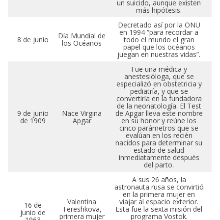
un suicido, aunque existen
más hipótesis.
Decretado así por la ONU
en 1994 “para recordar a
Día Mundial de
8 de junio
todo el mundo el gran
los Océanos
papel que los océanos
juegan en nuestras vidas”.
Fue una médica y
anestesióloga, que se
especializó en obstetricia y
pediatría, y que se
convertiría en la fundadora
de la neonatología. El Test
9 de junio
Nace Virgina
de Apgar lleva este nombre
de 1909
Apgar
en su honor y reúne los
cinco parámetros que se
evalúan en los recién
nacidos para determinar su
estado de salud
inmediatamente después
del parto.
A sus 26 años, la
astronauta rusa se convirtió
en la primera mujer en
Valentina
viajar al espacio exterior.
16 de
Tereshkova,
Esta fue la sexta misión del
junio de
primera mujer
programa Vostok.
1963