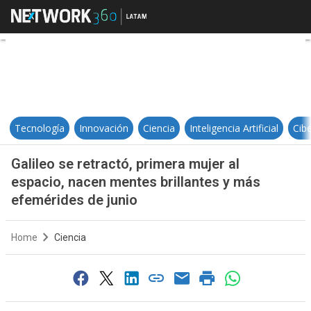
Galileo se retractó, primera muje
Tecnología
Innovación
Ciencia
Inteligencia Artificial
Cib
Galileo se retractó, primera mujer al
espacio, nacen mentes brillantes y más
efemérides de junio
Home
Ciencia