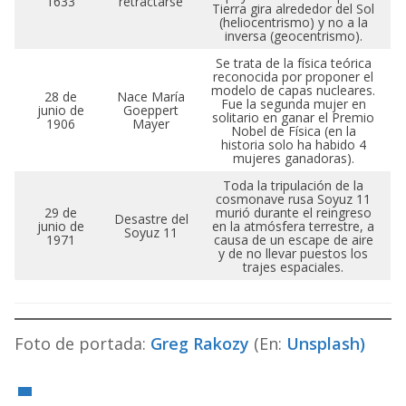
1633
retractarse
Tierra gira alrededor del Sol
(heliocentrismo) y no a la
inversa (geocentrismo).
Se trata de la física teórica
reconocida por proponer el
modelo de capas nucleares.
28 de
Nace María
Fue la segunda mujer en
junio de
Goeppert
solitario en ganar el Premio
1906
Mayer
Nobel de Física (en la
historia solo ha habido 4
mujeres ganadoras).
Toda la tripulación de la
cosmonave rusa Soyuz 11
29 de
murió durante el reingreso
Desastre del
junio de
en la atmósfera terrestre, a
Soyuz 11
1971
causa de un escape de aire
y de no llevar puestos los
trajes espaciales.
Foto de portada:
Greg Rakozy
(En:
Unsplash)