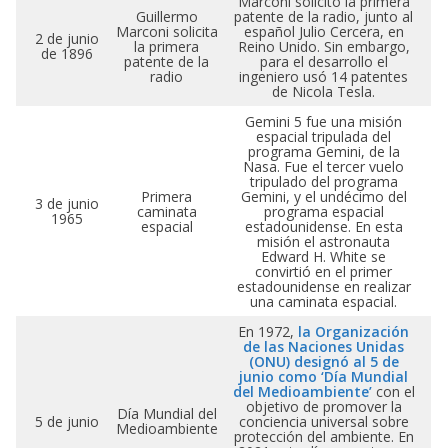
Marconi solicitó la primera
Guillermo
patente de la radio, junto al
Marconi solicita
español Julio Cercera, en
2 de junio
la primera
Reino Unido. Sin embargo,
de 1896
patente de la
para el desarrollo el
radio
ingeniero usó 14 patentes
de Nicola Tesla.
Gemini 5 fue una misión
espacial tripulada del
programa Gemini, de la
Nasa. Fue el tercer vuelo
tripulado del programa
Primera
Gemini, y el undécimo del
3 de junio
caminata
programa espacial
1965
espacial
estadounidense. En esta
misión el astronauta
Edward H. White se
convirtió en el primer
estadounidense en realizar
una caminata espacial.
En 1972,
la Organización
de las Naciones Unidas
(ONU) designó al 5 de
junio como ‘Día Mundial
del Medioambiente’
con el
objetivo de promover la
Día Mundial del
5 de junio
conciencia universal sobre
Medioambiente
protección del ambiente. En