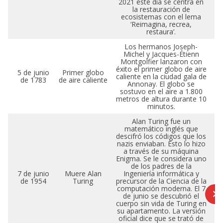
2021 este día se centra en
la restauración de
ecosistemas con el lema
‘Reimagina, recrea,
restaura’.
Los hermanos Joseph-
Michel y Jacques-Étienn
Montgolfier lanzaron con
éxito el primer globo de aire
5 de junio
Primer globo
caliente en la ciudad gala de
de 1783
de aire caliente
Annonay. El globo se
sostuvo en el aire a 1.800
metros de altura durante 10
minutos.
Alan Turing fue un
matemático inglés que
descifró los códigos que los
nazis enviaban. Esto lo hizo
a través de su máquina
Enigma. Se le considera uno
de los padres de la
7 de junio
Muere Alan
Ingeniería informática y
de 1954
Turing
precursor de la Ciencia de la
computación moderna. El 7
de junio se descubrió el
cuerpo sin vida de Turing en
su apartamento. La versión
oficial dice que se trató de