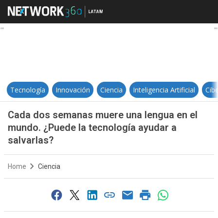
Cada dos semanas muere una lengu
Tecnología
Innovación
Ciencia
Inteligencia Artificial
Cib
Cada dos semanas muere una lengua en el
mundo. ¿Puede la tecnología ayudar a
salvarlas?
Home
Ciencia