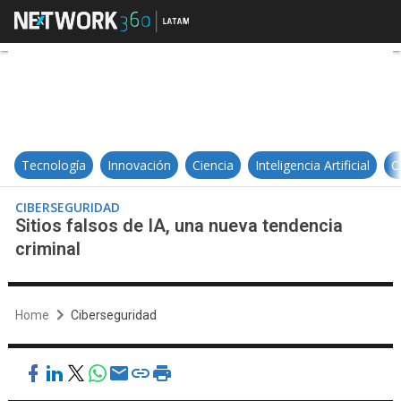
Sitios falsos de IA, una nueva ten
Tecnología
Innovación
Ciencia
Inteligencia Artificial
C
CIBERSEGURIDAD
Sitios falsos de IA, una nueva tendencia
criminal
Home
Ciberseguridad