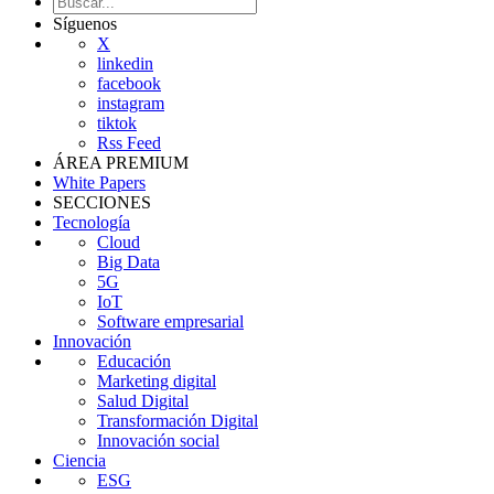
Síguenos
X
linkedin
facebook
instagram
tiktok
Rss Feed
ÁREA PREMIUM
White Papers
SECCIONES
Tecnología
Cloud
Big Data
5G
IoT
Software empresarial
Innovación
Educación
Marketing digital
Salud Digital
Transformación Digital
Innovación social
Ciencia
ESG