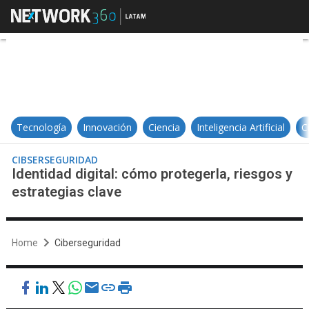
Identidad digital: cómo protegerla
Tecnología
Innovación
Ciencia
Inteligencia Artificial
C
CIBSERSEGURIDAD
Identidad digital: cómo protegerla, riesgos y
estrategias clave
Home
Ciberseguridad