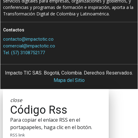
servicios digitales para empresas, organizaciones y gobiernos, y
conferencias y programas de formación e inspiración, aporta a la
Transformación Digital de Colombia y Latinoamérica.
Contactos
contacto@impactotic.co
comercial@impactotic.co
Tel. (57) 3108752177
Impacto TIC SAS. Bogotá, Colombia. Derechos Reservados.
Mapa del Sitio
close
Código Rss
Para copiar el enlace RSS en el
portapapeles, haga clic en el botón.
RSS link