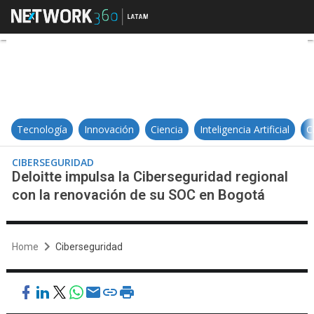
Deloitte impulsa la Cibersegurida
Tecnología
Innovación
Ciencia
Inteligencia Artificial
C
CIBERSEGURIDAD
Deloitte impulsa la Ciberseguridad regional
con la renovación de su SOC en Bogotá
Home
Ciberseguridad