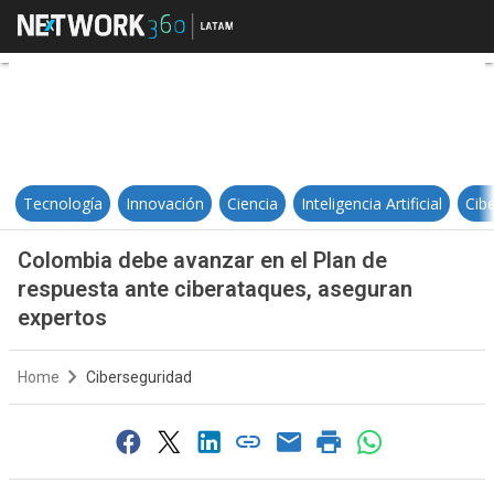
Colombia debe avanzar en el Plan
Tecnología
Innovación
Ciencia
Inteligencia Artificial
Cib
Colombia debe avanzar en el Plan de
respuesta ante ciberataques, aseguran
expertos
Home
Ciberseguridad