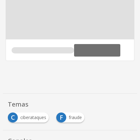
Temas
C
F
ciberataques
fraude