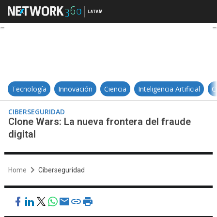
Clone Wars: La nueva frontera del 
Tecnología
Innovación
Ciencia
Inteligencia Artificial
C
CIBERSEGURIDAD
Clone Wars: La nueva frontera del fraude
digital
Home
Ciberseguridad