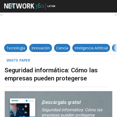
Seguridad informática: Cómo las
Tecnología
Innovación
Ciencia
Inteligencia Artificial
C
WHITE PAPER
Seguridad informática: Cómo las
empresas pueden protegerse
¡Descárgalo gratis!
Seguridad informática: Cómo las
empresas pueden protegerse