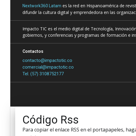
es la red en Hispanoamérica de revis
Nextwork360 Latam
difundir la cultura digital y emprendedora en las organiza
Impacto TIC es el medio digital de Tecnología, Innovación
gobiernos, y conferencias y programas de formación e ins
Contactos
contacto@impactotic.co
comercial@impactotic.co
Tel. (57) 3108752177
Código Rss
Para copiar el enlace RSS en el portapapeles, haga 