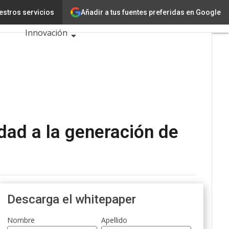
demanda
Añadir a tus fuentes preferidas en Google
estros servicios
Tecnología
Innovación
Ciencia
Inteligencia
Artificial
Ciberseguridad
idad a la generación de
Calendario de
Eventos TIC
2026
Descarga el whitepaper
Nombre
Apellido