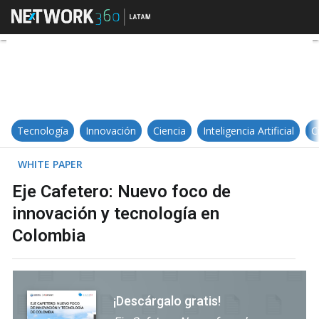
Eje Cafetero: Nuevo foco de inno
Tecnología
Innovación
Ciencia
Inteligencia Artificial
C
WHITE PAPER
Eje Cafetero: Nuevo foco de
innovación y tecnología en
Colombia
¡Descárgalo gratis!