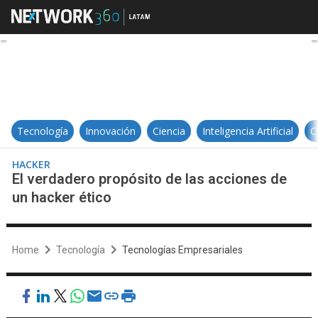
El verdadero propósito de las acc
Tecnología
Innovación
Ciencia
Inteligencia Artificial
C
HACKER
El verdadero propósito de las acciones de
un hacker ético
Home
Tecnología
Tecnologías Empresariales