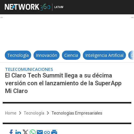
El Claro Tech Summit llega a su d
Tecnología
Innovación
Ciencia
Inteligencia Artificial
C
TELECOMUNICACIONES
El Claro Tech Summit llega a su décima
versión con el lanzamiento de la SuperApp
Mi Claro
Home
Tecnología
Tecnologías Empresariales