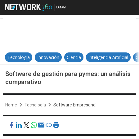
Software de gestión para pymes: 
Tecnología
Innovación
Ciencia
Inteligencia Artificial
C
Software de gestión para pymes: un análisis
comparativo
Home
Tecnología
Software Empresarial