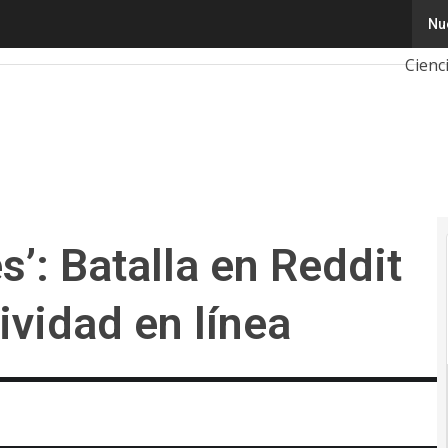
: Batalla en Reddit que desafía la creatividad en línea
Nu
Tecno
Cienc
Inteli
Ciber
Calen
2026
s’: Batalla en Reddit
ividad en línea