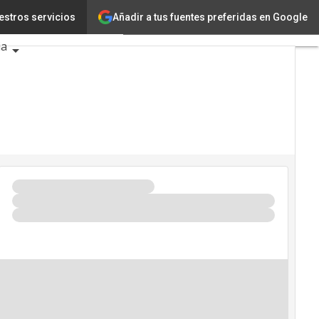
Añadir a tus fuentes preferidas en Google
estros servicios
logía
Innovación
ia
gencia Artificial
seguridad
dario de Eventos TIC