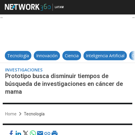
Prototipo busca disminuir tiemp
Tecnología
Innovación
Ciencia
Inteligencia Artificial
C
INVESTIGACIONES
Prototipo busca disminuir tiempos de
búsqueda de investigaciones en cáncer de
mama
Home
Tecnología