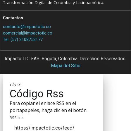
Transformación Digital de Colombia y Latinoamérica.
Contactos
contacto@impactotic.co
comercial@impactotic.co
Tel. (57) 3108752177
Impacto TIC SAS. Bogotá, Colombia. Derechos Reservados.
Mapa del Sitio
close
Código Rss
Para copiar el enlace RSS en el
portapapeles, haga clic en el botón.
RSS link