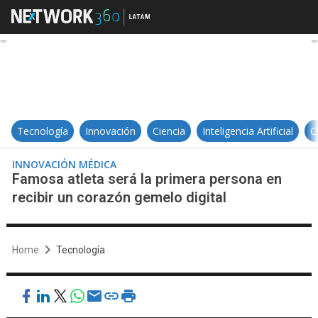
Famosa atleta será la primera per
Tecnología
Innovación
Ciencia
Inteligencia Artificial
C
INNOVACIÓN MÉDICA
Famosa atleta será la primera persona en
recibir un corazón gemelo digital
Home
Tecnología