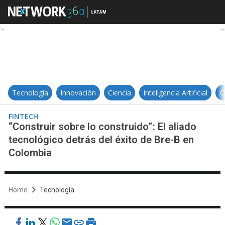
“Construir sobre lo construido”: E
Tecnología
Innovación
Ciencia
Inteligencia Artificial
C
FINTECH
“Construir sobre lo construido”: El aliado
tecnológico detrás del éxito de Bre-B en
Colombia
Home
Tecnología