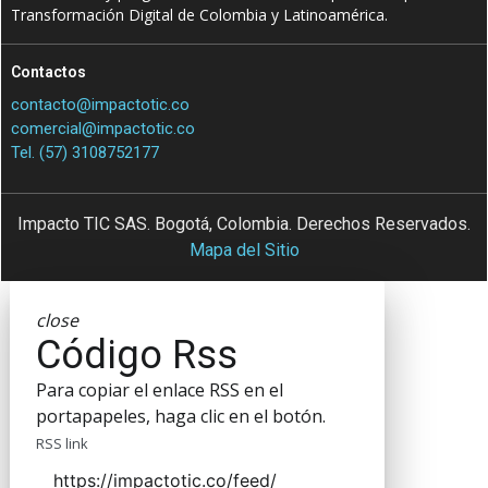
Transformación Digital de Colombia y Latinoamérica.
Contactos
contacto@impactotic.co
comercial@impactotic.co
Tel. (57) 3108752177
Impacto TIC SAS. Bogotá, Colombia. Derechos Reservados.
Mapa del Sitio
close
Código Rss
Para copiar el enlace RSS en el
portapapeles, haga clic en el botón.
RSS link