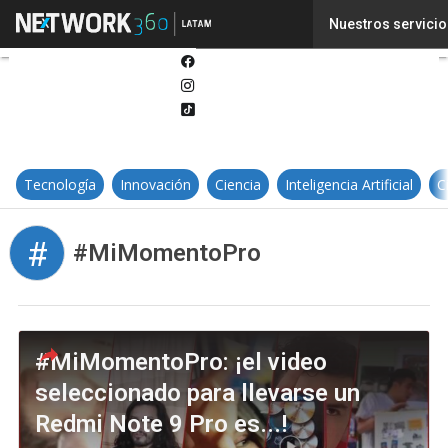
Twitter
Nuestros servicio
Linkedin
Facebook
Instagram
Tiktok
Tecnología
Innovación
Ciencia
Inteligencia Artificial
C
#
#MiMomentoPro
#MiMomentoPro: ¡el video
seleccionado para llevarse un
Redmi Note 9 Pro es...!