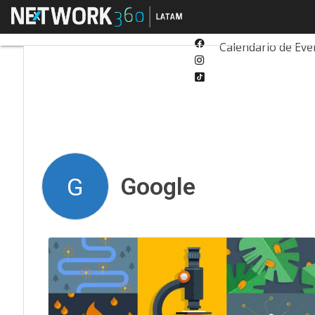
Twitter
Menú
Tecnología
Inn
Linkedin
Facebook
Calendario de Eve
Instagram
Tiktok
Google
G