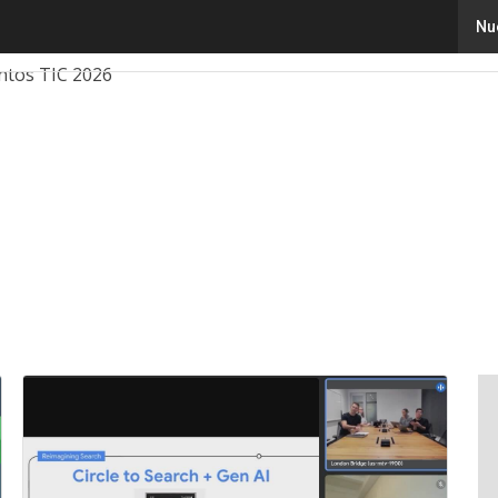
Nu
ovación
Ciencia
Inteligencia Artificial
Ciberseguridad
ntos TIC 2026